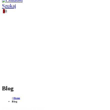
Szukaj
0
0
POLSKI PRODUCENT
WSPARCIE TECHNICZNE
GWARANCJA JAKOŚCI
PROFESJONALNE DORADZTWO
Blog
Home
Blog