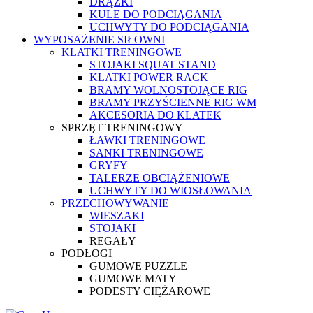
DRĄŻKI
KULE DO PODCIĄGANIA
UCHWYTY DO PODCIĄGANIA
WYPOSAŻENIE SIŁOWNI
KLATKI TRENINGOWE
STOJAKI SQUAT STAND
KLATKI POWER RACK
BRAMY WOLNOSTOJĄCE RIG
BRAMY PRZYŚCIENNE RIG WM
AKCESORIA DO KLATEK
SPRZĘT TRENINGOWY
ŁAWKI TRENINGOWE
SANKI TRENINGOWE
GRYFY
TALERZE OBCIĄŻENIOWE
UCHWYTY DO WIOSŁOWANIA
PRZECHOWYWANIE
WIESZAKI
STOJAKI
REGAŁY
PODŁOGI
GUMOWE PUZZLE
GUMOWE MATY
PODESTY CIĘŻAROWE