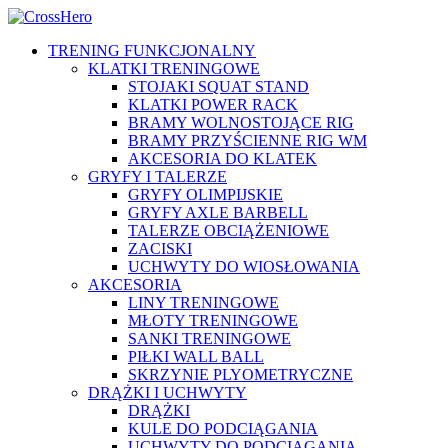
TRENING FUNKCJONALNY
KLATKI TRENINGOWE
STOJAKI SQUAT STAND
KLATKI POWER RACK
BRAMY WOLNOSTOJĄCE RIG
BRAMY PRZYŚCIENNE RIG WM
AKCESORIA DO KLATEK
GRYFY I TALERZE
GRYFY OLIMPIJSKIE
GRYFY AXLE BARBELL
TALERZE OBCIĄŻENIOWE
ZACISKI
UCHWYTY DO WIOSŁOWANIA
AKCESORIA
LINY TRENINGOWE
MŁOTY TRENINGOWE
SANKI TRENINGOWE
PIŁKI WALL BALL
SKRZYNIE PLYOMETRYCZNE
DRĄŻKI I UCHWYTY
DRĄŻKI
KULE DO PODCIĄGANIA
UCHWYTY DO PODCIĄGANIA