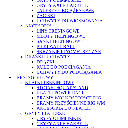
GRYFY OLIMPIJSKIE
GRYFY AXLE BARBELL
TALERZE OBCIĄŻENIOWE
ZACISKI
UCHWYTY DO WIOSŁOWANIA
AKCESORIA
LINY TRENINGOWE
MŁOTY TRENINGOWE
SANKI TRENINGOWE
PIŁKI WALL BALL
SKRZYNIE PLYOMETRYCZNE
DRĄŻKI I UCHWYTY
DRĄŻKI
KULE DO PODCIĄGANIA
UCHWYTY DO PODCIĄGANIA
TRENING SIŁOWY
KLATKI TRENINGOWE
STOJAKI SQUAT STAND
KLATKI POWER RACK
BRAMY WOLNOSTOJĄCE RIG
BRAMY PRZYŚCIENNE RIG WM
AKCESORIA DO KLATEK
GRYFY I TALERZE
GRYFY OLIMPISJKIE
GRYFY AXLE BARBELL