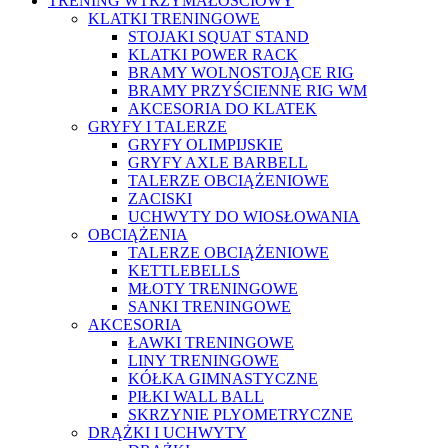
TRENING WTRZYMAŁOŚCIOWY
KLATKI TRENINGOWE
STOJAKI SQUAT STAND
KLATKI POWER RACK
BRAMY WOLNOSTOJĄCE RIG
BRAMY PRZYŚCIENNE RIG WM
AKCESORIA DO KLATEK
GRYFY I TALERZE
GRYFY OLIMPIJSKIE
GRYFY AXLE BARBELL
TALERZE OBCIĄŻENIOWE
ZACISKI
UCHWYTY DO WIOSŁOWANIA
OBCIĄŻENIA
TALERZE OBCIĄŻENIOWE
KETTLEBELLS
MŁOTY TRENINGOWE
SANKI TRENINGOWE
AKCESORIA
ŁAWKI TRENINGOWE
LINY TRENINGOWE
KÓŁKA GIMNASTYCZNE
PIŁKI WALL BALL
SKRZYNIE PLYOMETRYCZNE
DRĄŻKI I UCHWYTY