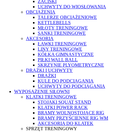
ZACISKI
UCHWYTY DO WIOSŁOWANIA
OBCIĄŻENIA
TALERZE OBCIĄŻENIOWE
KETTLEBELLS
MŁOTY TRENINGOWE
SANKI TRENINGOWE
AKCESORIA
ŁAWKI TRENINGOWE
LINY TRENINGOWE
KÓŁKA GIMNASTYCZNE
PIŁKI WALL BALL
SKRZYNIE PLYOMETRYCZNE
DRĄŻKI I UCHWYTY
DRĄŻKI
KULE DO PODCIĄGANIA
UCHWYTY DO PODCIĄGANIA
WYPOSAŻENIE SIŁOWNI
KLATKI TRENINGOWE
STOJAKI SQUAT STAND
KLATKI POWER RACK
BRAMY WOLNOSTOJĄCE RIG
BRAMY PRZYŚCIENNE RIG WM
AKCESORIA DO KLATEK
SPRZĘT TRENINGOWY