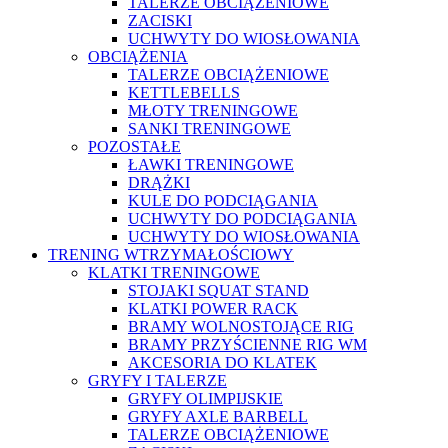
TALERZE OBCIĄŻENIOWE
ZACISKI
UCHWYTY DO WIOSŁOWANIA
OBCIĄŻENIA
TALERZE OBCIĄŻENIOWE
KETTLEBELLS
MŁOTY TRENINGOWE
SANKI TRENINGOWE
POZOSTAŁE
ŁAWKI TRENINGOWE
DRĄŻKI
KULE DO PODCIĄGANIA
UCHWYTY DO PODCIĄGANIA
UCHWYTY DO WIOSŁOWANIA
TRENING WTRZYMAŁOŚCIOWY
KLATKI TRENINGOWE
STOJAKI SQUAT STAND
KLATKI POWER RACK
BRAMY WOLNOSTOJĄCE RIG
BRAMY PRZYŚCIENNE RIG WM
AKCESORIA DO KLATEK
GRYFY I TALERZE
GRYFY OLIMPIJSKIE
GRYFY AXLE BARBELL
TALERZE OBCIĄŻENIOWE