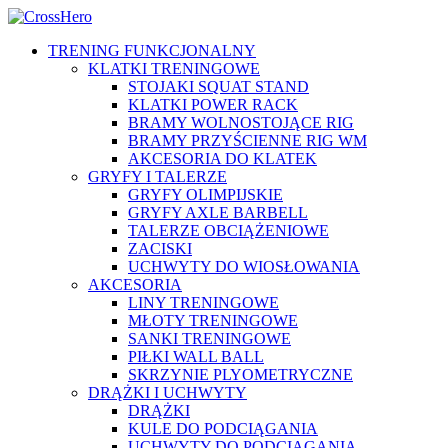
TRENING FUNKCJONALNY
KLATKI TRENINGOWE
STOJAKI SQUAT STAND
KLATKI POWER RACK
BRAMY WOLNOSTOJĄCE RIG
BRAMY PRZYŚCIENNE RIG WM
AKCESORIA DO KLATEK
GRYFY I TALERZE
GRYFY OLIMPIJSKIE
GRYFY AXLE BARBELL
TALERZE OBCIĄŻENIOWE
ZACISKI
UCHWYTY DO WIOSŁOWANIA
AKCESORIA
LINY TRENINGOWE
MŁOTY TRENINGOWE
SANKI TRENINGOWE
PIŁKI WALL BALL
SKRZYNIE PLYOMETRYCZNE
DRĄŻKI I UCHWYTY
DRĄŻKI
KULE DO PODCIĄGANIA
UCHWYTY DO PODCIĄGANIA