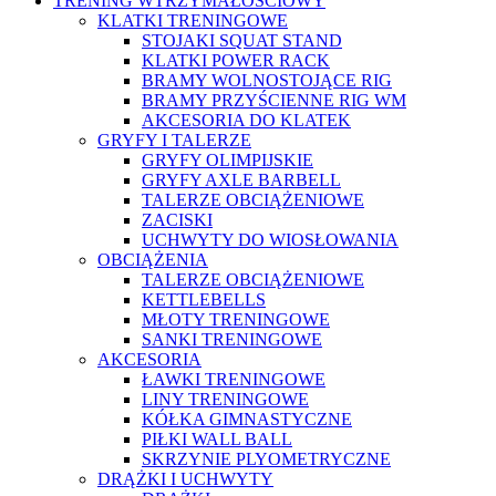
TRENING WTRZYMAŁOŚCIOWY
KLATKI TRENINGOWE
STOJAKI SQUAT STAND
KLATKI POWER RACK
BRAMY WOLNOSTOJĄCE RIG
BRAMY PRZYŚCIENNE RIG WM
AKCESORIA DO KLATEK
GRYFY I TALERZE
GRYFY OLIMPIJSKIE
GRYFY AXLE BARBELL
TALERZE OBCIĄŻENIOWE
ZACISKI
UCHWYTY DO WIOSŁOWANIA
OBCIĄŻENIA
TALERZE OBCIĄŻENIOWE
KETTLEBELLS
MŁOTY TRENINGOWE
SANKI TRENINGOWE
AKCESORIA
ŁAWKI TRENINGOWE
LINY TRENINGOWE
KÓŁKA GIMNASTYCZNE
PIŁKI WALL BALL
SKRZYNIE PLYOMETRYCZNE
DRĄŻKI I UCHWYTY