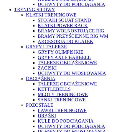
UCHWYTY DO PODCIĄGANIA
TRENING SIŁOWY
KLATKI TRENINGOWE
STOJAKI SQUAT STAND
KLATKI POWER RACK
BRAMY WOLNOSTOJĄCE RIG
BRAMY PRZYŚCIENNE RIG WM
AKCESORIA DO KLATEK
GRYFY I TALERZE
GRYFY OLIMPISJKIE
GRYFY AXLE BARBELL
TALERZE OBCIĄŻENIOWE
ZACISKI
UCHWYTY DO WIOSŁOWANIA
OBCIĄŻENIA
TALERZE OBCIĄŻENIOWE
KETTLEBELLS
MŁOTY TRENINGOWE
SANKI TRENINGOWE
POZOSTAŁE
ŁAWKI TRENINGOWE
DRĄŻKI
KULE DO PODCIĄGANIA
UCHWYTY DO PODCIĄGANIA
UCHWYTY DO WIOSŁOWANIA