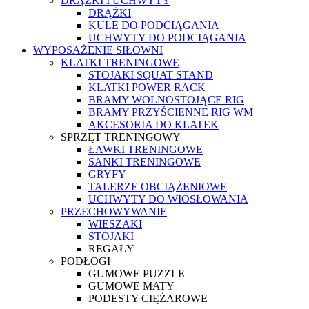
DRĄŻKI I UCHWYTY
DRĄŻKI
KULE DO PODCIĄGANIA
UCHWYTY DO PODCIĄGANIA
WYPOSAŻENIE SIŁOWNI
KLATKI TRENINGOWE
STOJAKI SQUAT STAND
KLATKI POWER RACK
BRAMY WOLNOSTOJĄCE RIG
BRAMY PRZYŚCIENNE RIG WM
AKCESORIA DO KLATEK
SPRZĘT TRENINGOWY
ŁAWKI TRENINGOWE
SANKI TRENINGOWE
GRYFY
TALERZE OBCIĄŻENIOWE
UCHWYTY DO WIOSŁOWANIA
PRZECHOWYWANIE
WIESZAKI
STOJAKI
REGAŁY
PODŁOGI
GUMOWE PUZZLE
GUMOWE MATY
PODESTY CIĘŻAROWE