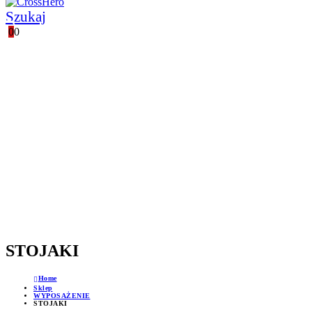
Szukaj
0
0
POLSKI PRODUCENT
WSPARCIE TECHNICZNE
GWARANCJA JAKOŚCI
PROFESJONALNE DORADZTWO
STOJAKI
Home
Sklep
WYPOSAŻENIE
STOJAKI