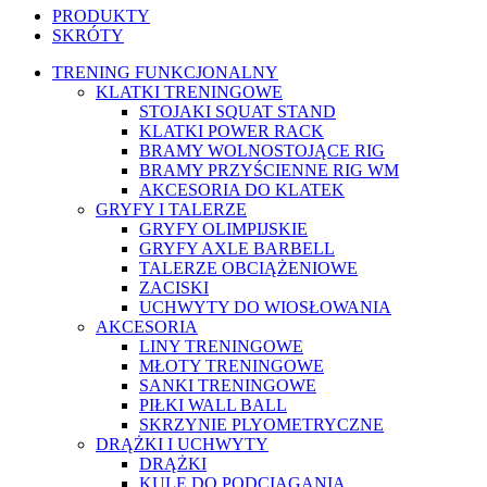
PRODUKTY
SKRÓTY
TRENING FUNKCJONALNY
KLATKI TRENINGOWE
STOJAKI SQUAT STAND
KLATKI POWER RACK
BRAMY WOLNOSTOJĄCE RIG
BRAMY PRZYŚCIENNE RIG WM
AKCESORIA DO KLATEK
GRYFY I TALERZE
GRYFY OLIMPIJSKIE
GRYFY AXLE BARBELL
TALERZE OBCIĄŻENIOWE
ZACISKI
UCHWYTY DO WIOSŁOWANIA
AKCESORIA
LINY TRENINGOWE
MŁOTY TRENINGOWE
SANKI TRENINGOWE
PIŁKI WALL BALL
SKRZYNIE PLYOMETRYCZNE
DRĄŻKI I UCHWYTY
DRĄŻKI
KULE DO PODCIĄGANIA