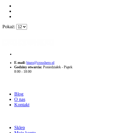
Pokaż:
+48 574 705 775
E-mail:
biuro@crosshero.pl
Godziny otwarcia:
Poniedziałek - Piątek
8:00 - 18:00
O NAS
Blog
O nas
Kontakt
ZAKUPY
Sklep
Moje konto