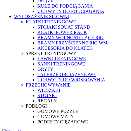
DRĄŻKI
KULE DO PODCIĄGANIA
UCHWYTY DO PODCIĄGANIA
WYPOSAŻENIE SIŁOWNI
KLATKI TRENINGOWE
STOJAKI SQUAT STAND
KLATKI POWER RACK
BRAMY WOLNOSTOJĄCE RIG
BRAMY PRZYŚCIENNE RIG WM
AKCESORIA DO KLATEK
SPRZĘT TRENINGOWY
ŁAWKI TRENINGOWE
SANKI TRENINGOWE
GRYFY
TALERZE OBCIĄŻENIOWE
UCHWYTY DO WIOSŁOWANIA
PRZECHOWYWANIE
WIESZAKI
STOJAKI
REGAŁY
PODŁOGI
GUMOWE PUZZLE
GUMOWE MATY
PODESTY CIĘŻAROWE