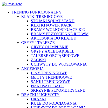
TRENING FUNKCJONALNY
KLATKI TRENINGOWE
STOJAKI SQUAT STAND
KLATKI POWER RACK
BRAMY WOLNOSTOJĄCE RIG
BRAMY PRZYŚCIENNE RIG WM
AKCESORIA DO KLATEK
GRYFY I TALERZE
GRYFY OLIMPIJSKIE
GRYFY AXLE BARBELL
TALERZE OBCIĄŻENIOWE
ZACISKI
UCHWYTY DO WIOSŁOWANIA
AKCESORIA
LINY TRENINGOWE
MŁOTY TRENINGOWE
SANKI TRENINGOWE
PIŁKI WALL BALL
SKRZYNIE PLYOMETRYCZNE
DRĄŻKI I UCHWYTY
DRĄŻKI
KULE DO PODCIĄGANIA
UCHWYTY DO PODCIĄGANIA