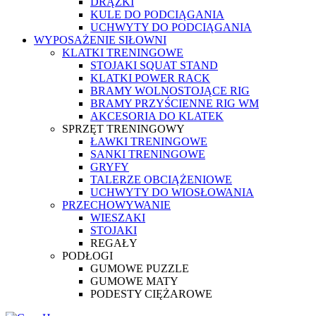
DRĄŻKI
KULE DO PODCIĄGANIA
UCHWYTY DO PODCIĄGANIA
WYPOSAŻENIE SIŁOWNI
KLATKI TRENINGOWE
STOJAKI SQUAT STAND
KLATKI POWER RACK
BRAMY WOLNOSTOJĄCE RIG
BRAMY PRZYŚCIENNE RIG WM
AKCESORIA DO KLATEK
SPRZĘT TRENINGOWY
ŁAWKI TRENINGOWE
SANKI TRENINGOWE
GRYFY
TALERZE OBCIĄŻENIOWE
UCHWYTY DO WIOSŁOWANIA
PRZECHOWYWANIE
WIESZAKI
STOJAKI
REGAŁY
PODŁOGI
GUMOWE PUZZLE
GUMOWE MATY
PODESTY CIĘŻAROWE