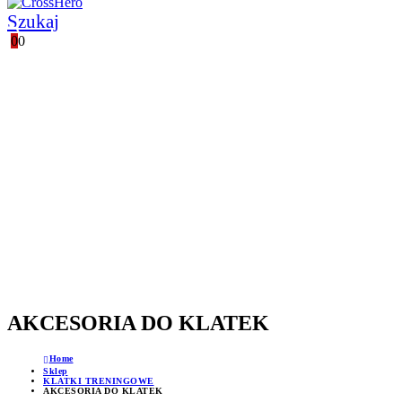
Szukaj
0
0
POLSKI PRODUCENT
WSPARCIE TECHNICZNE
GWARANCJA JAKOŚCI
PROFESJONALNE DORADZTWO
AKCESORIA DO KLATEK
Home
Sklep
KLATKI TRENINGOWE
AKCESORIA DO KLATEK