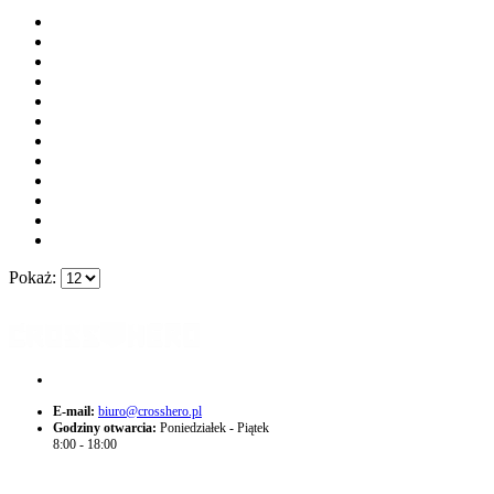
Pokaż:
+48 574 705 775
E-mail:
biuro@crosshero.pl
Godziny otwarcia:
Poniedziałek - Piątek
8:00 - 18:00
O NAS