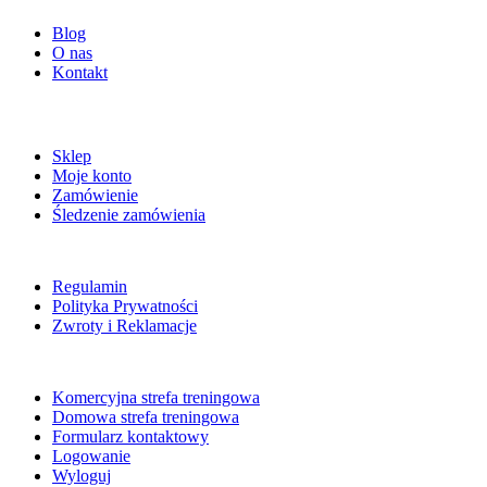
Blog
O nas
Kontakt
ZAKUPY
Sklep
Moje konto
Zamówienie
Śledzenie zamówienia
POMOC
Regulamin
Polityka Prywatności
Zwroty i Reklamacje
NA SKRÓTY
Komercyjna strefa treningowa
Domowa strefa treningowa
Formularz kontaktowy
Logowanie
Wyloguj