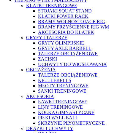
TRENING WTRZYMAŁOŚCIOWY
KLATKI TRENINGOWE
STOJAKI SQUAT STAND
KLATKI POWER RACK
BRAMY WOLNOSTOJĄCE RIG
BRAMY PRZYŚCIENNE RIG WM
AKCESORIA DO KLATEK
GRYFY I TALERZE
GRYFY OLIMPIJSKIE
GRYFY AXLE BARBELL
TALERZE OBCIĄŻENIOWE
ZACISKI
UCHWYTY DO WIOSŁOWANIA
OBCIĄŻENIA
TALERZE OBCIĄŻENIOWE
KETTLEBELLS
MŁOTY TRENINGOWE
SANKI TRENINGOWE
AKCESORIA
ŁAWKI TRENINGOWE
LINY TRENINGOWE
KÓŁKA GIMNASTYCZNE
PIŁKI WALL BALL
SKRZYNIE PLYOMETRYCZNE
DRĄŻKI I UCHWYTY