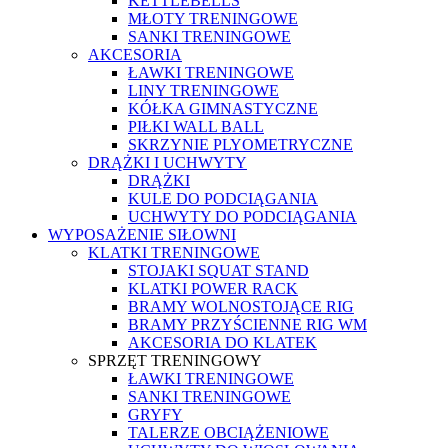
KETTLEBELLS
MŁOTY TRENINGOWE
SANKI TRENINGOWE
AKCESORIA
ŁAWKI TRENINGOWE
LINY TRENINGOWE
KÓŁKA GIMNASTYCZNE
PIŁKI WALL BALL
SKRZYNIE PLYOMETRYCZNE
DRĄŻKI I UCHWYTY
DRĄŻKI
KULE DO PODCIĄGANIA
UCHWYTY DO PODCIĄGANIA
WYPOSAŻENIE SIŁOWNI
KLATKI TRENINGOWE
STOJAKI SQUAT STAND
KLATKI POWER RACK
BRAMY WOLNOSTOJĄCE RIG
BRAMY PRZYŚCIENNE RIG WM
AKCESORIA DO KLATEK
SPRZĘT TRENINGOWY
ŁAWKI TRENINGOWE
SANKI TRENINGOWE
GRYFY
TALERZE OBCIĄŻENIOWE