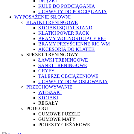
DRĄŻKI
KULE DO PODCIĄGANIA
UCHWYTY DO PODCIĄGANIA
WYPOSAŻENIE SIŁOWNI
KLATKI TRENINGOWE
STOJAKI SQUAT STAND
KLATKI POWER RACK
BRAMY WOLNOSTOJĄCE RIG
BRAMY PRZYŚCIENNE RIG WM
AKCESORIA DO KLATEK
SPRZĘT TRENINGOWY
ŁAWKI TRENINGOWE
SANKI TRENINGOWE
GRYFY
TALERZE OBCIĄŻENIOWE
UCHWYTY DO WIOSŁOWANIA
PRZECHOWYWANIE
WIESZAKI
STOJAKI
REGAŁY
PODŁOGI
GUMOWE PUZZLE
GUMOWE MATY
PODESTY CIĘŻAROWE