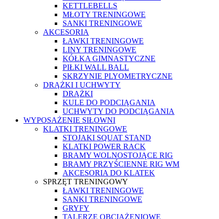
KETTLEBELLS
MŁOTY TRENINGOWE
SANKI TRENINGOWE
AKCESORIA
ŁAWKI TRENINGOWE
LINY TRENINGOWE
KÓŁKA GIMNASTYCZNE
PIŁKI WALL BALL
SKRZYNIE PLYOMETRYCZNE
DRĄŻKI I UCHWYTY
DRĄŻKI
KULE DO PODCIĄGANIA
UCHWYTY DO PODCIĄGANIA
WYPOSAŻENIE SIŁOWNI
KLATKI TRENINGOWE
STOJAKI SQUAT STAND
KLATKI POWER RACK
BRAMY WOLNOSTOJĄCE RIG
BRAMY PRZYŚCIENNE RIG WM
AKCESORIA DO KLATEK
SPRZĘT TRENINGOWY
ŁAWKI TRENINGOWE
SANKI TRENINGOWE
GRYFY
TALERZE OBCIĄŻENIOWE