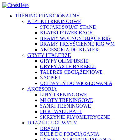
TRENING FUNKCJONALNY
KLATKI TRENINGOWE
STOJAKI SQUAT STAND
KLATKI POWER RACK
BRAMY WOLNOSTOJĄCE RIG
BRAMY PRZYŚCIENNE RIG WM
AKCESORIA DO KLATEK
GRYFY I TALERZE
GRYFY OLIMPIJSKIE
GRYFY AXLE BARBELL
TALERZE OBCIĄŻENIOWE
ZACISKI
UCHWYTY DO WIOSŁOWANIA
AKCESORIA
LINY TRENINGOWE
MŁOTY TRENINGOWE
SANKI TRENINGOWE
PIŁKI WALL BALL
SKRZYNIE PLYOMETRYCZNE
DRĄŻKI I UCHWYTY
DRĄŻKI
KULE DO PODCIĄGANIA
UCHWYTY DO PODCIĄGANIA