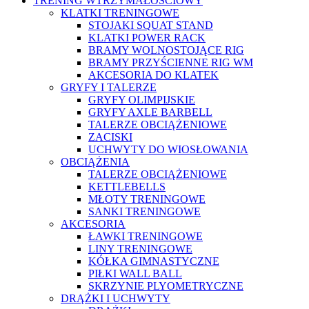
TRENING WTRZYMAŁOŚCIOWY
KLATKI TRENINGOWE
STOJAKI SQUAT STAND
KLATKI POWER RACK
BRAMY WOLNOSTOJĄCE RIG
BRAMY PRZYŚCIENNE RIG WM
AKCESORIA DO KLATEK
GRYFY I TALERZE
GRYFY OLIMPIJSKIE
GRYFY AXLE BARBELL
TALERZE OBCIĄŻENIOWE
ZACISKI
UCHWYTY DO WIOSŁOWANIA
OBCIĄŻENIA
TALERZE OBCIĄŻENIOWE
KETTLEBELLS
MŁOTY TRENINGOWE
SANKI TRENINGOWE
AKCESORIA
ŁAWKI TRENINGOWE
LINY TRENINGOWE
KÓŁKA GIMNASTYCZNE
PIŁKI WALL BALL
SKRZYNIE PLYOMETRYCZNE
DRĄŻKI I UCHWYTY